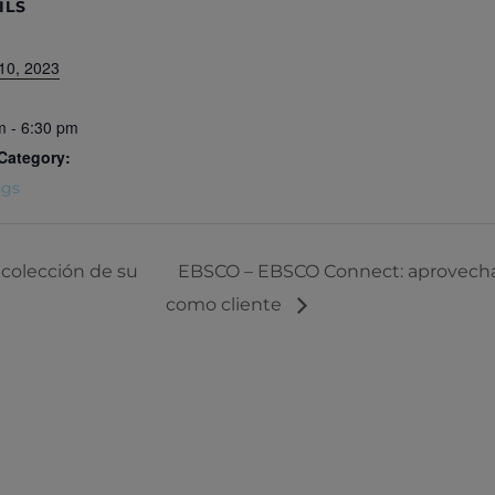
ILS
10, 2023
m - 6:30 pm
Category:
ngs
colección de su
EBSCO – EBSCO Connect: aprovecha
como cliente