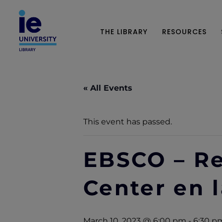
THE LIBRARY
RESOURCES
« All Events
This event has passed.
EBSCO – Re
Center en l
March 10, 2023 @ 6:00 pm
-
6:30 p