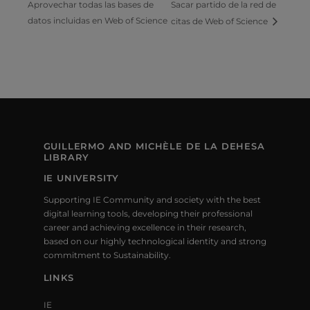
Aprovechar todas las bases de
Sacar partido de la red de
datos incluidas en Web of Science
citas de Web of Science
GUILLERMO AND MICHÈLE DE LA DEHESA
LIBRARY
IE UNIVERSITY
Supporting IE Community and society with the best
digital learning tools, developing their professional
career and achieving excellence in their research,
based on our highly technological identity and strong
commitment to Sustainability.
LINKS
IE