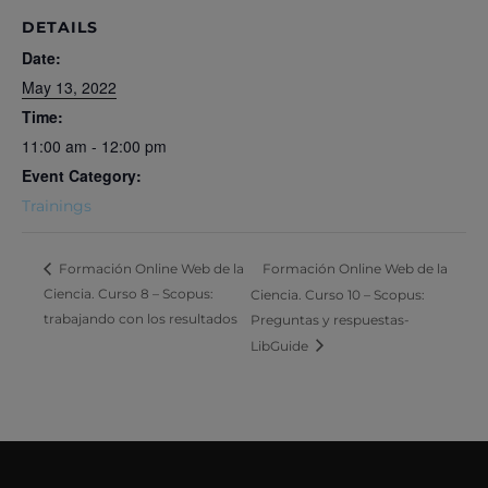
DETAILS
Date:
May 13, 2022
Time:
11:00 am - 12:00 pm
Event Category:
Trainings
Formación Online Web de la
Formación Online Web de la
Ciencia. Curso 8 – Scopus:
Ciencia. Curso 10 – Scopus:
trabajando con los resultados
Preguntas y respuestas-
LibGuide