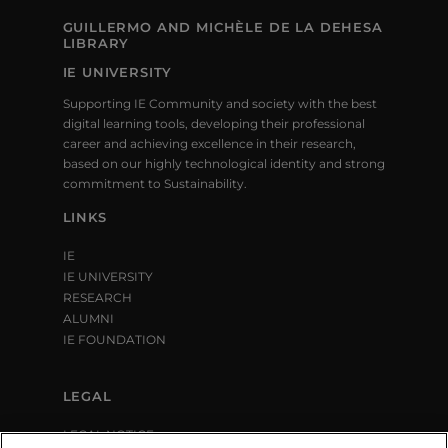
GUILLERMO AND MICHÈLE DE LA DEHESA
LIBRARY
IE UNIVERSITY
Supporting IE Community and society with the best
digital learning tools, developing their professional
career and achieving excellence in their research,
based on our highly technological identity and strong
commitment to Sustainability.
LINKS
IE
IE UNIVERSITY
RESEARCH
ALUMNI
IE FOUNDATION
LEGAL
LEGAL NOTICE