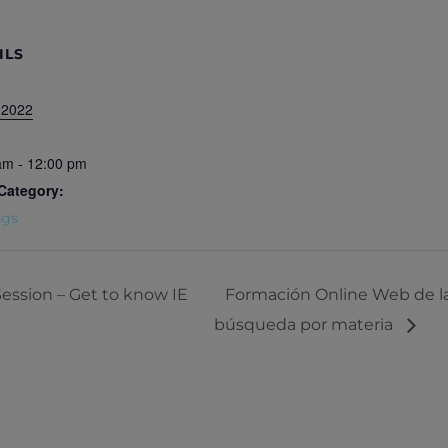
ILS
 2022
am - 12:00 pm
Category:
ngs
 Session – Get to know IE
Formación Online Web de la 
búsqueda por materia