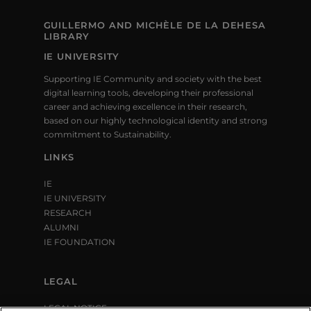
GUILLERMO AND MICHÈLE DE LA DEHESA
LIBRARY
IE UNIVERSITY
Supporting IE Community and society with the best
digital learning tools, developing their professional
career and achieving excellence in their research,
based on our highly technological identity and strong
commitment to Sustainability.
LINKS
IE
IE UNIVERSITY
RESEARCH
ALUMNI
IE FOUNDATION
LEGAL
LEGAL NOTICE