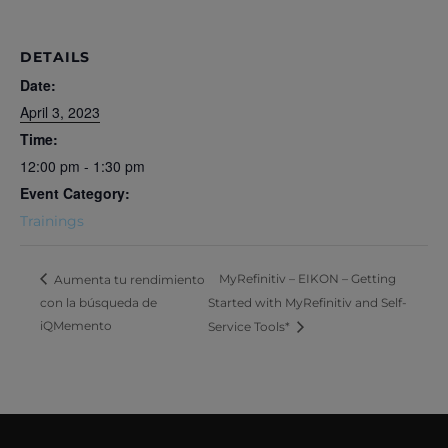
DETAILS
Date:
April 3, 2023
Time:
12:00 pm - 1:30 pm
Event Category:
Trainings
MyRefinitiv – EIKON – Getting
Aumenta tu rendimiento
con la búsqueda de
Started with MyRefinitiv and Self-
iQMemento
Service Tools*