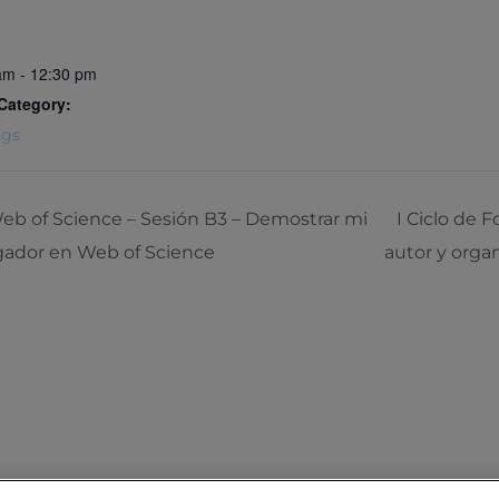
am - 12:30 pm
Category:
ngs
eb of Science – Sesión B3 – Demostrar mi
I Ciclo de 
igador en Web of Science
autor y orga