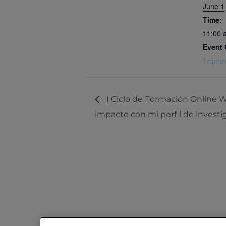
June 1
Time:
11:00 
Event 
Traini
I Ciclo de Formación Online W
impacto con mi perfil de invest